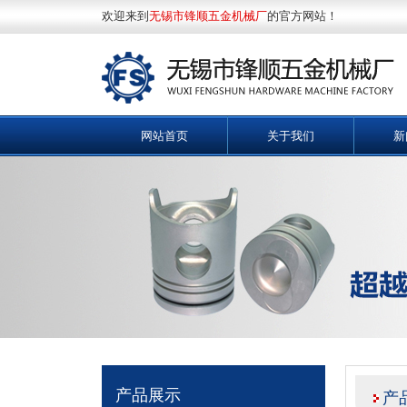
欢迎来到
无锡市锋顺五金机械厂
的官方网站！
网站首页
关于我们
新
产品展示
产