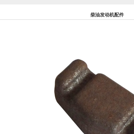
柴油发动机配件