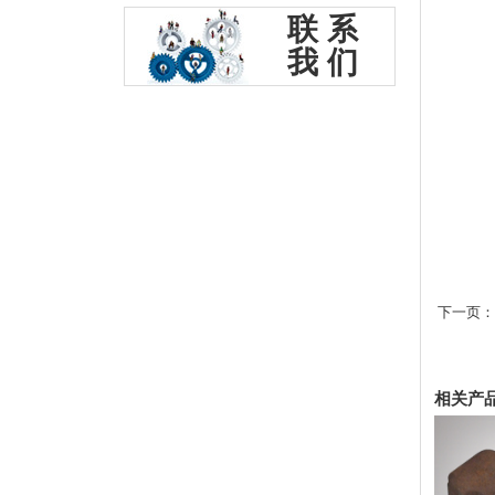
联系
我们
下一页：
相关产